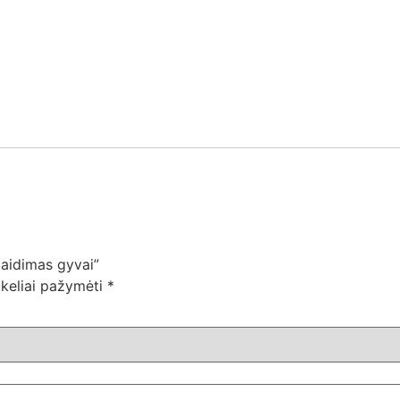
žaidimas gyvai”
ukeliai pažymėti
*