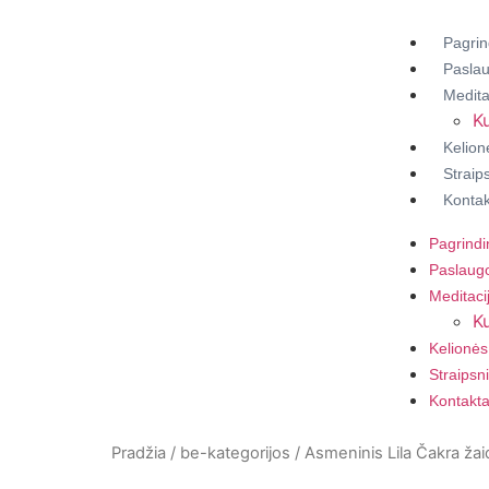
Pagrin
Pasla
Medita
Ku
Kelion
Straips
Kontak
Pagrindi
Paslaug
Meditaci
Ku
Kelionės
Straipsni
Kontakta
Pradžia
/
be-kategorijos
/ Asmeninis Lila Čakra žai