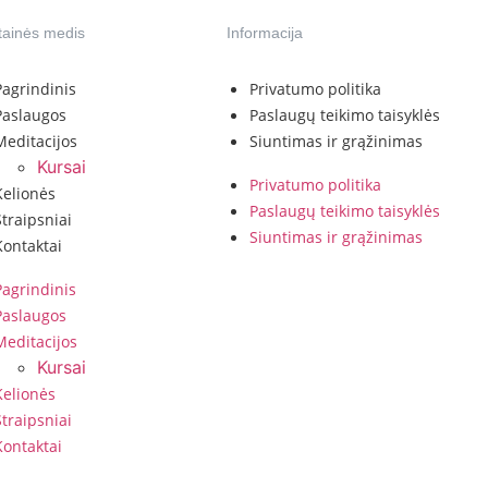
tainės medis
Informacija
Pagrindinis
Privatumo politika
Paslaugos
Paslaugų teikimo taisyklės
Meditacijos
Siuntimas ir grąžinimas
Kursai
Privatumo politika
Kelionės
Paslaugų teikimo taisyklės
Straipsniai
Siuntimas ir grąžinimas
Kontaktai
Pagrindinis
Paslaugos
Meditacijos
Kursai
Kelionės
Straipsniai
Kontaktai