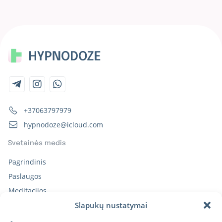
+37063797979
hypnodoze@icloud.com
Svetainės medis
Pagrindinis
Paslaugos
Meditacijos
Kelionės
Slapukų nustatymai
Straipsniai