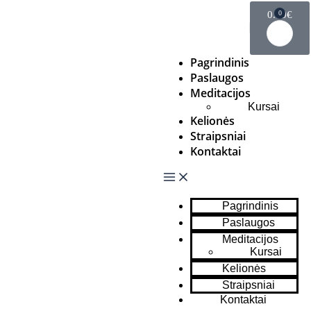
0.00
0
€
Pagrindinis
Paslaugos
Meditacijos
Kursai
Kelionės
Straipsniai
Kontaktai
Pagrindinis
Paslaugos
Meditacijos
Kursai
Kelionės
Straipsniai
Kontaktai