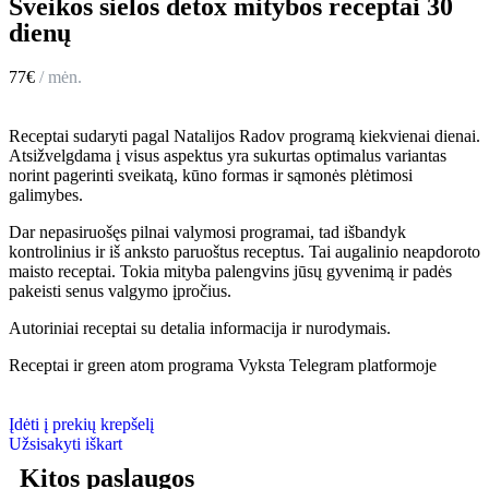
Sveikos sielos detox mitybos receptai 30
dienų
77€
/ mėn.
Receptai sudaryti pagal Natalijos Radov programą kiekvienai dienai.
Atsižvelgdama į visus aspektus yra sukurtas optimalus variantas
norint pagerinti sveikatą, kūno formas ir sąmonės plėtimosi
galimybes.
Dar nepasiruošęs pilnai valymosi programai, tad išbandyk
kontrolinius ir iš anksto paruoštus receptus. Tai augalinio neapdoroto
maisto receptai. Tokia mityba palengvins jūsų gyvenimą ir padės
pakeisti senus valgymo įpročius.
Autoriniai receptai su detalia informacija ir nurodymais.
Receptai ir green atom programa Vyksta Telegram platformoje
Įdėti į prekių krepšelį
Užsisakyti iškart
Kitos paslaugos