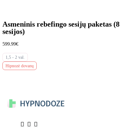
Asmeninis rebefingo sesijų paketas (8
sesijos)
599.99€
1,5 - 2 val.
Hipnozė dovanų