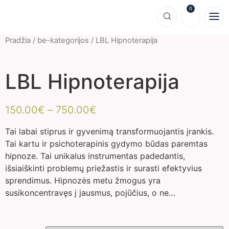
0
Pradžia
/
be-kategorijos
/ LBL Hipnoterapija
LBL Hipnoterapija
150.00
€
–
750.00
€
Tai labai stiprus ir gyvenimą transformuojantis įrankis.
Tai kartu ir psichoterapinis gydymo būdas paremtas
hipnoze. Tai unikalus instrumentas padedantis,
išsiaiškinti problemų priežastis ir surasti efektyvius
sprendimus. Hipnozės metu žmogus yra
susikoncentravęs į jausmus, pojūčius, o ne…