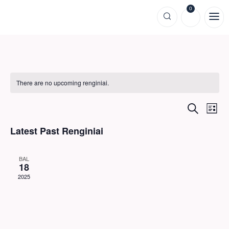
0
There are no upcoming renginiai.
Rengi
Re
Paieška
Sąraš
Vi
Sear
Latest Past Renginiai
Na
and
BAL
View
18
2025
Navig