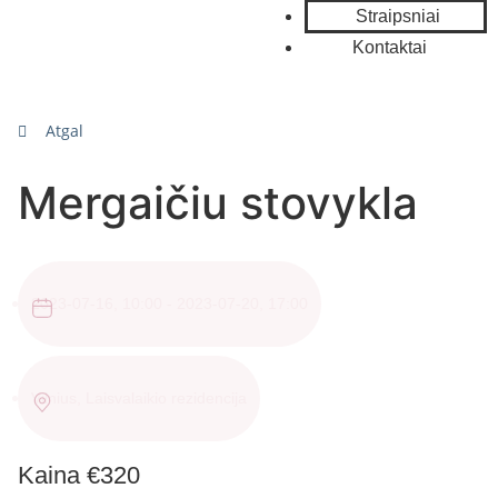
Straipsniai
Kontaktai
Atgal
Mergaičiu stovykla
2023-07-16, 10:00
-
2023-07-20, 17:00
Vilnius, Laisvalaikio rezidencija
Kaina €320