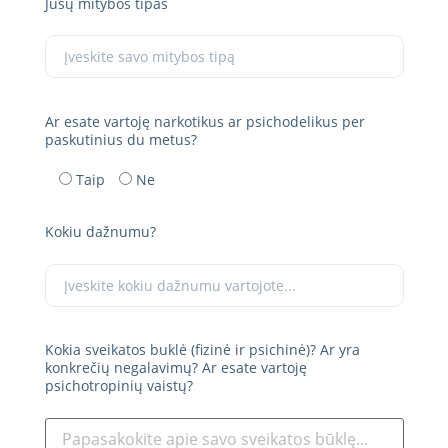
Jūsų mitybos tipas
Ar esate vartoję narkotikus ar psichodelikus per
paskutinius du metus?
Taip
Ne
Kokiu dažnumu?
Kokia sveikatos buklė (fizinė ir psichinė)? Ar yra
konkrečių negalavimų? Ar esate vartoję
psichotropinių vaistų?