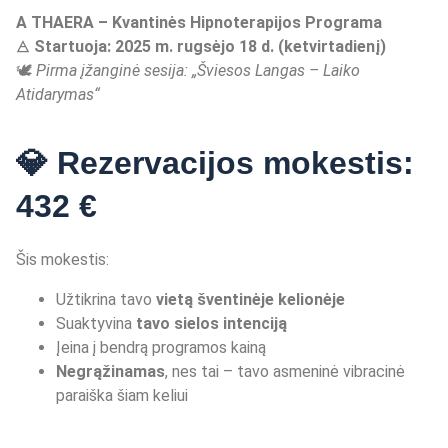
A THAERA
–
Kvantin
ė
s Hipnoterapijos Programa
🜁
Startuoja: 2025 m. rugsė
jo 18 d. (ketvirtadien
į)
🕊️
Pirma įžanginė sesija: „Š
viesos Langas
– Laiko
Atidarymas
“
💎 Rezervacijos mokestis:
432 €
Šis mokestis:
Užtikrina tavo
vietą šventinėje kelionėje
Suaktyvina
tavo sielos intenciją
Įeina į bendrą programos kainą
Negrąžinamas
, nes tai – tavo asmeninė vibracinė
paraiška šiam keliui