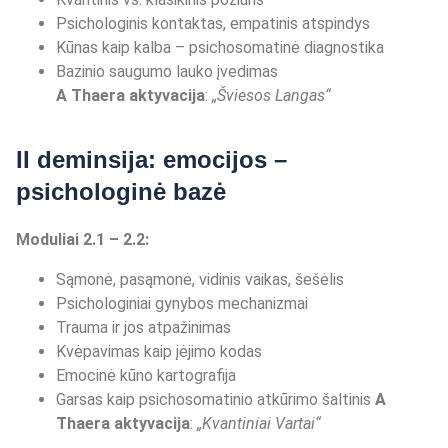
Psichologinis kontaktas, empatinis atspindys
Kūnas kaip kalba – psichosomatinė diagnostika
Bazinio saugumo lauko įvedimas
A Thaera aktyvacija
:
„Š
viesos Langas
“
II deminsija: emocijos –
psichologinė bazė
Moduliai 2.1 – 2.2:
Sąmonė, pasąmonė, vidinis vaikas, šešėlis
Psichologiniai gynybos mechanizmai
Trauma ir jos atpažinimas
Kvėpavimas kaip įėjimo kodas
Emocinė kūno kartografija
Garsas kaip psichosomatinio atkūrimo šaltinis
A
Thaera aktyvacija
:
„
Kvantiniai Vartai
“