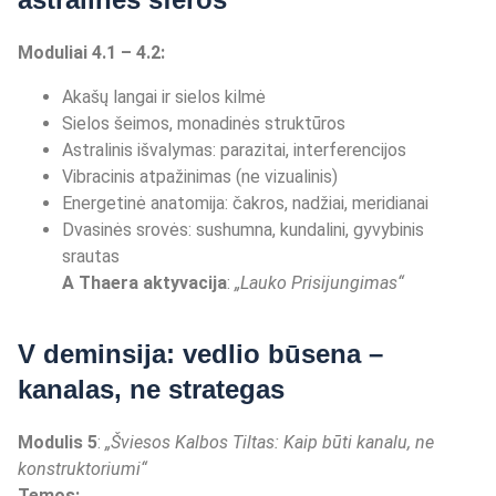
Moduliai 4.1 – 4.2:
Akašų langai ir sielos kilmė
Sielos šeimos, monadinės struktūros
Astralinis išvalymas: parazitai, interferencijos
Vibracinis atpažinimas (ne vizualinis)
Energetinė anatomija: čakros, nadžiai, meridianai
Dvasinės srovės: sushumna, kundalini, gyvybinis
srautas
A Thaera aktyvacija
:
„Lauko Prisijungimas
“
V deminsija: vedlio būsena –
kanalas, ne strategas
Modulis 5
:
„Š
viesos Kalbos Tiltas: Kaip b
ūti kanalu, ne
konstruktoriumi
“
Temos: