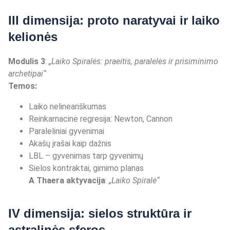
III dimensija: proto naratyvai ir laiko
kelionės
Modulis 3
:
„Laiko Spiralė
s: praeitis, paralel
ė
s ir prisiminimo
archetipai
“
Temos:
Laiko nelineariškumas
Reinkarnacinė regresija: Newton, Cannon
Paraleliniai gyvenimai
Akašų įrašai kaip dažnis
LBL – gyvenimas tarp gyvenimų
Sielos kontraktai, gimimo planas
A Thaera aktyvacija
:
„Laiko Spiral
ė“
IV dimensija: sielos struktūra ir
astralinės sferos