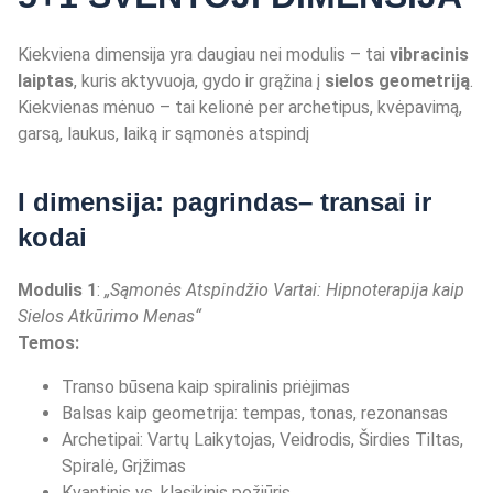
Kiekviena dimensija yra daugiau nei modulis – tai
vibracinis
laiptas
, kuris aktyvuoja, gydo ir grąžina į
sielos geometriją
.
Kiekvienas mėnuo – tai kelionė per archetipus, kvėpavimą,
garsą, laukus, laiką ir sąmonės atspindį
I dimensija: pagrindas– transai ir
kodai
Modulis 1
:
„Sąmonė
s Atspind
žio Vartai: Hipnoterapija kaip
Sielos Atkū
rimo Menas
“
Temos:
Transo būsena kaip spiralinis priėjimas
Balsas kaip geometrija: tempas, tonas, rezonansas
Archetipai: Vartų Laikytojas, Veidrodis, Širdies Tiltas,
Spiralė, Grįžimas
Kvantinis vs. klasikinis požiūris