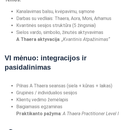
Kanalavimas balsu, kvėpavimu, sąmone
Darbas su vedliais: Thaera, Aora, Moni, Arhamus
Kvantinės sesijos struktūra (5 žingsniai)
Sielos vardo, simbolio, žinutės aktyvavimas
A Thaera aktyvacija
:
„
Kvantinis Atpa
ž
inimas
“
VI mėnuo: integracijos ir
pasidalinimas
Pilnas A Thaera seansas (siela + kūnas + laikas)
Grupinės / individualios sesijos
Klientų vedimo žemėlapis
Baigiamasis egzaminas
Praktikanto pa
žyma
:
A Thaera Practitioner Level I