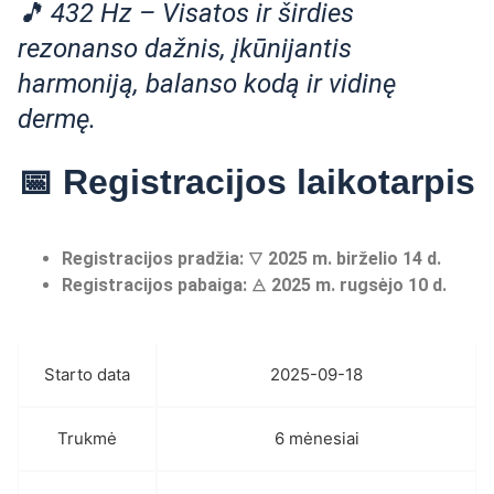
🎵 432 Hz – Visatos ir širdies
rezonanso dažnis, įkūnijantis
harmoniją, balanso kodą ir vidinę
dermę.
📅 Registracijos laikotarpis
Registracijos pradžia:
🜄
2025 m. birž
elio 14 d.
Registracijos pabaiga:
🜁
2025 m. rugsėjo 10 d.
Starto data
2025-09-18
Trukmė
6 mėnesiai