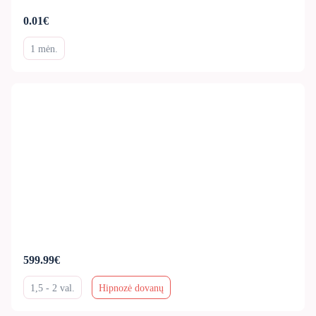
0.01€
1 mėn.
599.99€
1,5 - 2 val.
Hipnozė dovanų