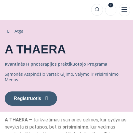
0
Atgal
A THAERA
Kvantinės Hipnoterapijos praktikuotojo Programa
Sąmonės Atspindžio Vartai: Gijimo, Valymo ir Prisiminimo
Menas
Registruotis
A THAERA
– tai kvietimas į sąmonės gelmes, kur gydymas
nevyksta iš pataisos, bet iš
prisiminimo
, kur vedimas