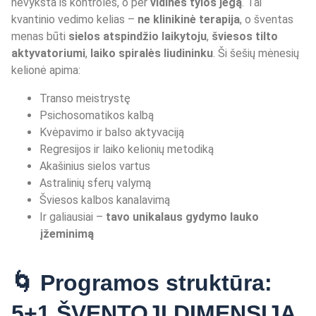
nevyksta iš kontrolės, o per
vidin
ės tylos jėgą
. Tai
kvantinio vedimo kelias –
ne klinikinė terapija
, o šventas
menas būti
sielos atspind
žio laikytoju
,
šviesos tilto
aktyvatoriumi
,
laiko spiralė
s liudininku
. Ši šešių mėnesių
kelionė apima:
Transo meistrystę
Psichosomatikos kalbą
Kvėpavimo ir balso aktyvaciją
Regresijos ir laiko kelionių metodiką
Akašinius sielos vartus
Astralinių sferų valymą
Šviesos kalbos kanalavimą
Ir galiausiai –
tavo unikalaus gydymo lauko
įžeminimą
🌀 Programos struktūra:
5+1 ŠVENTOJI DIMENSIJA