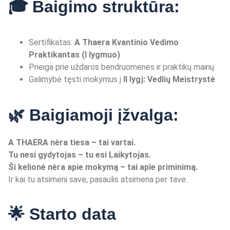
🎓 Baigimo struktūra:
Sertifikatas:
A Thaera Kvantinio Vedimo
Praktikantas (I lygmuo)
Prieiga prie uždaros bendruomenės ir praktikų mainų
Galimybė tęsti mokymus į
II lygį: Vedlių
Meistryst
ė
🌿 Baigiamoji įžvalga:
A THAERA n
ė
ra tiesa
– tai vartai.
Tu nesi gydytojas – tu esi Laikytojas.
Ši kelionė nėra apie mokymą – tai apie priminimą.
Ir kai tu atsimeni save, pasaulis atsimena per tave.
🌟 Starto data